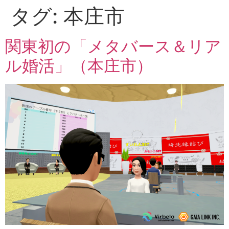
タグ:
本庄市
関東初の「メタバース＆リア
ル婚活」（本庄市）