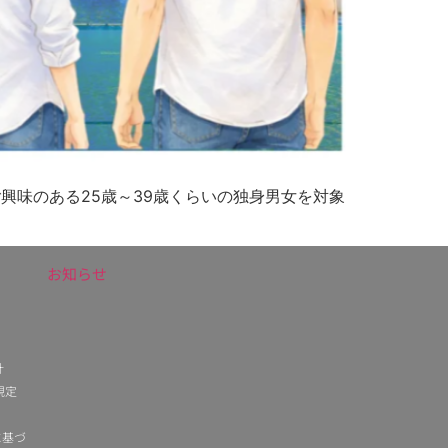
ご興味のある25歳～39歳くらいの独身男女を対象
お知らせ
針
規定
に基づ