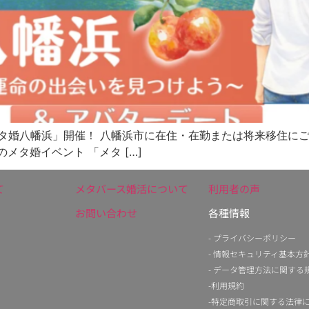
メタ婚八幡浜」開催！ 八幡浜市に在住・在勤または将来移住に
メタ婚イベント 「メタ […]
て
メタバース婚活について
利用者の声
お問い合わせ
各種情報
- プライバシーポリシー
- 情報セキュリティ基本方
- データ管理方法に関する
-利用規約
-特定商取引に関する法律